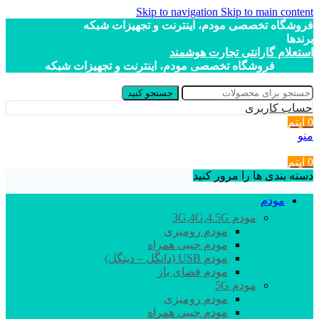
Skip to navigation
Skip to main content
فروشگاه تخصصی مودم، اینترنت و تجهیزات شبکه
برندها
استعلام گارانتی تجارت هوشمند
فروشگاه تخصصی مودم، اینترنت و تجهیزات شبکه
جستجو کنید
حساب کاربری
0
آیتم
منو
0
آیتم
دسته بندی ها را مرور کنید
مودم
مودم 3G,4G,4.5G
مودم رومیزی
مودم جیبی همراه
مودم USB (دانگل – دینگل)
مودم فضای باز
مودم 5G
مودم رومیزی
مودم جیبی همراه