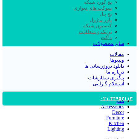
پچ کورد شبکه
سوکت های دیواری
پچ پنل
پاور ماژول
کیستون شبکه
ترانک و متعلقات
داکت
سایر محصولات
مقالات
ویدیوها
دانلود بروزرسانی ها
درباره ما
پیگیری سفارشات
استعلام گارانتی
۰۲۱-۴۴۹۵۲۱۱۳
همه
Accessories
Decor
Furniture
Kitchen
Lighting