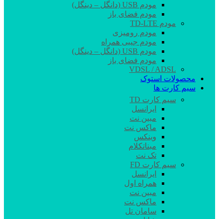
مودم USB (دانگل – دینگل)
مودم فضای باز
مودم TD-LTE
مودم رومیزی
مودم جیبی همراه
مودم USB (دانگل – دینگل)
مودم فضای باز
VDSL / ADSL
محصولات استوک
سیم کارت ها
سیم کارت TD
ایرانسل
مبین نت
ماکس نت
وینکس
مبناتکلام
تک نت
سیم کارت FD
ایرانسل
همراه اول
مبین نت
ماکس نت
سامان تل