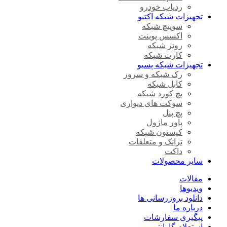
ردیاب خودرو
تجهیزات شبکه اکتیو
سوییچ شبکه
اکسس پوینت
روتر شبکه
کارت شبکه
تجهیزات شبکه پسیو
رک شبکه و سرور
کابل شبکه
پچ کورد شبکه
سوکت های دیواری
پچ پنل
پاور ماژول
کیستون شبکه
ترانک و متعلقات
داکت
سایر محصولات
مقالات
ویدیوها
دانلود بروزرسانی ها
درباره ما
پیگیری سفارشات
استعلام گارانتی