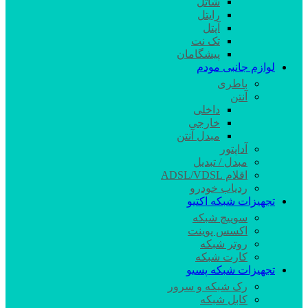
شاتل
رایتل
آپتل
تک نت
پیشگامان
لوازم جانبی مودم
باطری
آنتن
داخلی
خارجی
مبدل آنتن
آداپتور
مبدل / تبدیل
اقلام ADSL/VDSL
ردیاب خودرو
تجهیزات شبکه اکتیو
سوییچ شبکه
اکسس پوینت
روتر شبکه
کارت شبکه
تجهیزات شبکه پسیو
رک شبکه و سرور
کابل شبکه