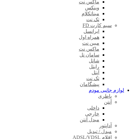
ماکس نت
وینکس
مبناتکلام
تک نت
سیم کارت FD
ایرانسل
همراه اول
مبین نت
ماکس نت
سامان تل
شاتل
رایتل
آپتل
تک نت
پیشگامان
لوازم جانبی مودم
باطری
آنتن
داخلی
خارجی
مبدل آنتن
آداپتور
مبدل / تبدیل
اقلام ADSL/VDSL