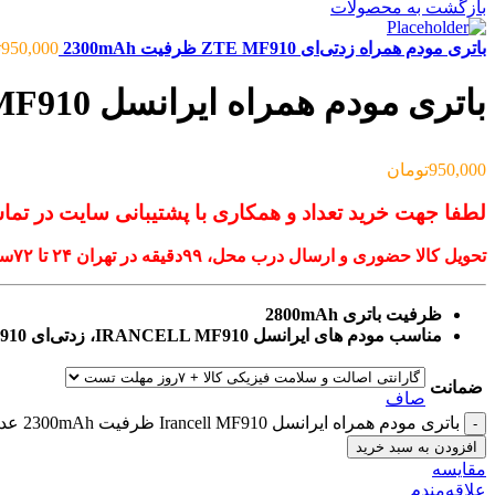
بازگشت به محصولات
باتری مودم همراه زدتی‌ای ZTE MF910 ظرفیت 2300mAh
950,000
ت
باتری مودم همراه ایرانسل Irancell MF910 ظرفیت 2300mAh
950,000
تومان
لطفا جهت خرید تعداد و همکاری با پشتیبانی سایت در تما
تحویل کالا حضوری و ارسال درب محل، ۹۹دقیقه‌ در تهران ۲۴ تا ۷۲ساعت در شهرستان
ظرفیت باتری
2800mAh
مناسب مودم های ایرانسل IRANCELL MF910، زدتی‌ای ZTE MF910 و زدتی‌ای ZTE MF920
ضمانت
صاف
باتری مودم همراه ایرانسل Irancell MF910 ظرفیت 2300mAh عدد
افزودن به سبد خرید
مقایسه
علاقه‌مندم