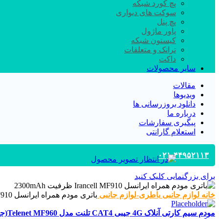
پچ کورد شبکه
سوکت های دیواری
پچ پنل
پاور ماژول
کیستون شبکه
ترانک و متعلقات
داکت
سایر محصولات
مقالات
ویدیوها
دانلود بروزرسانی ها
درباره ما
پیگیری سفارشات
استعلام گارانتی
۰۲۱-۴۴۹۵۲۱۱۳
برای بزرگنمایی کلیک کنید
خانه
لوازم جانبی
باطری-لوازم جانبی
باتری مودم همراه ایرانسل Irancell MF910 ظرفیت 2300mAh
مودم سیم کارتی آنلاک 4G جیبی CAT4 تلنت مدل Telenet MF960(جعبه باز)