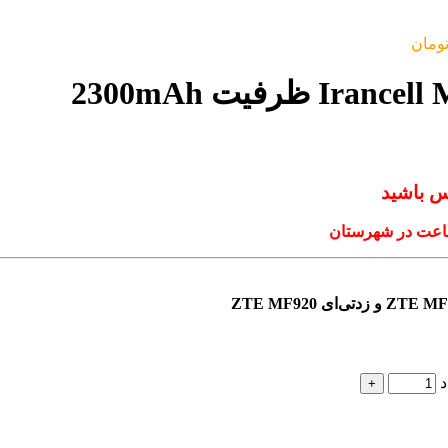
ومان
س باشید