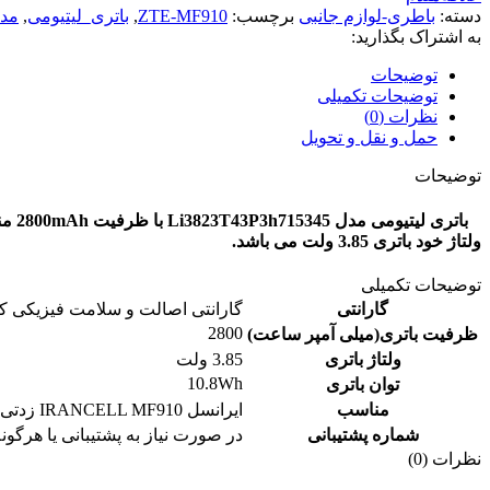
دسته:
باطری-لوازم جانبی
برچسب:
ZTE-MF910
,
باتری_لیتیومی
,
مدل3P3h715345
به اشتراک بگذارید:
توضیحات
توضیحات تکمیلی
نظرات (0)
حمل و نقل و تحویل
توضیحات
باتری لیتیومی مدل Li3823T43P3h715345 با ظرفیت 2800mAh مناسب مودم های ایرانسل IRANCELL MF910، زدتی‌ای ZTE MF910 و زدتی‌ای ZTE MF920 می‌باشد.
ولتاژ خود باتری 3.85 ولت می باشد.
توضیحات تکمیلی
گارانتی
گارانتی اصالت و سلامت فیزیکی کالا و ۷روز مهلت تست (امکان تحویل حضوری و تضمین سریع‌ترین ارسال ۹۹دقیقه‌ در تهران ۲۴ تا ۷۲
2800
ظرفیت باتری(میلی آمپر ساعت)
ولتاژ باتری
3.85 ولت
10.8Wh
توان باتری
مناسب
ایرانسل IRANCELL MF910 زدتی‌ای ZTE MF910 زدتی‌ای ZTE MF920
شماره پشتیبانی
در صورت نیاز به پشتیبانی یا هرگونه سوال با شماره های ۲۲۲۲۹۰۲۴
نظرات (0)