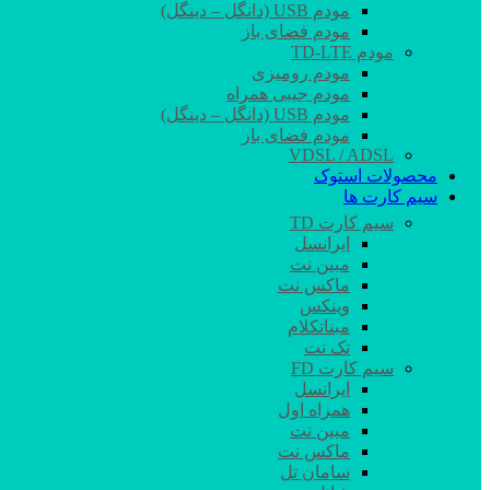
مودم USB (دانگل – دینگل)
مودم فضای باز
مودم TD-LTE
مودم رومیزی
مودم جیبی همراه
مودم USB (دانگل – دینگل)
مودم فضای باز
VDSL / ADSL
محصولات استوک
سیم کارت ها
سیم کارت TD
ایرانسل
مبین نت
ماکس نت
وینکس
مبناتکلام
تک نت
سیم کارت FD
ایرانسل
همراه اول
مبین نت
ماکس نت
سامان تل