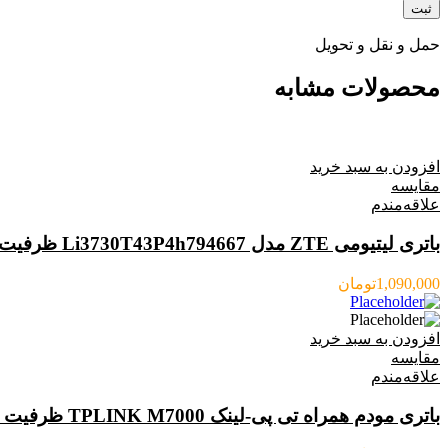
حمل و نقل و تحویل
محصولات مشابه
افزودن به سبد خرید
مقایسه
علاقه‌مندم
باتری لیتیومی ZTE مدل Li3730T43P4h794667 ظرفیت 3000mAh مناسب مودم ZTE 802/803
1,090,000
تومان
افزودن به سبد خرید
مقایسه
علاقه‌مندم
باتری مودم همراه تی پی-لینک TPLINK M7000 ظرفیت 2000mAh