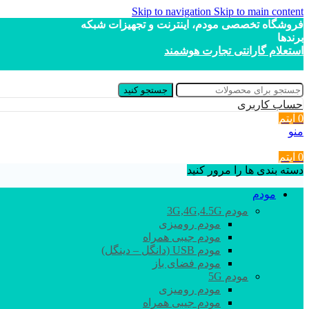
Skip to navigation
Skip to main content
فروشگاه تخصصی مودم، اینترنت و تجهیزات شبکه
برندها
استعلام گارانتی تجارت هوشمند
جستجو کنید
حساب کاربری
0
آیتم
منو
0
آیتم
دسته بندی ها را مرور کنید
مودم
مودم 3G,4G,4.5G
مودم رومیزی
مودم جیبی همراه
مودم USB (دانگل – دینگل)
مودم فضای باز
مودم 5G
مودم رومیزی
مودم جیبی همراه