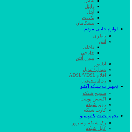
شاتل
رایتل
آپتل
تک نت
پیشگامان
لوازم جانبی مودم
باطری
آنتن
داخلی
خارجی
مبدل آنتن
آداپتور
مبدل / تبدیل
اقلام ADSL/VDSL
ردیاب خودرو
تجهیزات شبکه اکتیو
سوییچ شبکه
اکسس پوینت
روتر شبکه
کارت شبکه
تجهیزات شبکه پسیو
رک شبکه و سرور
کابل شبکه