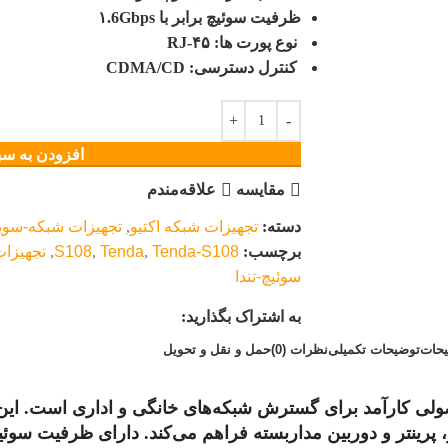
ظرفیت سوئیچ برابر با ۱.6Gbps
نوع پورت ها: RJ-۴۵
کنترل دسترسی: CDMA/CD
افزودن به سب
مقایسه
علاقه‌مندم
دسته:
تجهیزات شبکه اکتیو
,
تجهیزات شبکه-سوی
برچسب:
Tenda-S108
,
Tenda
,
S108
,
تجهیزات
سوئیچ-تندا
به اشتراک بگذارید:
حات
توضیحات تکمیلی
نظرات (0)
حمل و نقل و تحویل