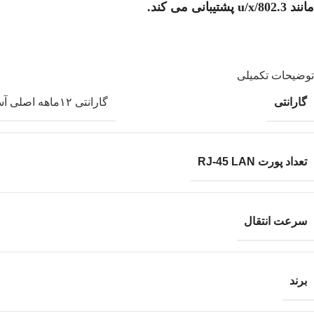
مانند 802.3/u/x پشتیبانی می کند.
توضیحات تکمیلی
گارانتی
گارانتی ۱۲ماهه اصلی آسان پیشرو (امکان تحویل حضوری و تضمین سریع‌ترین ارسال ۹۹دقیقه‌ در تهران ۲۴ تا ۷۲ساعت در شهرستان)
تعداد پورت RJ-45 LAN
سرعت انتقال
برند