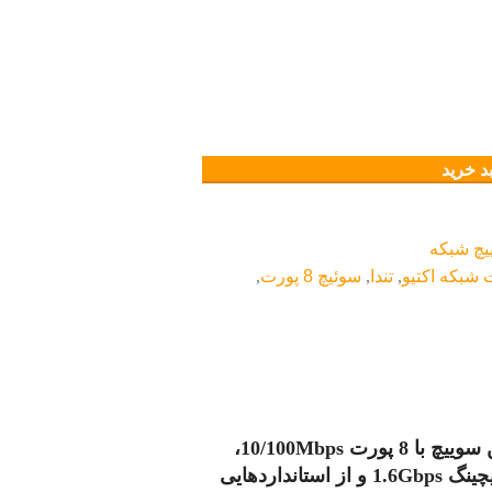
د خرید
یچ شبکه
 شبکه اکتیو
,
تندا
,
سوئیچ 8 پورت
,
سوئیچ شبکه S108 V8.0 از شرکت تندا دارای 8 پورت محصولی کارآمد برای گسترش شبکه‌های خانگی و اداری است. این سوییچ با 8 پورت 10/100Mbps،
اتصال پایدار و سریع را برای دستگاه‌های مختلف مانند کامپیوتر، پرینتر و دوربین مداربسته فراهم می‌کند. دارای ظرفیت سوئیچینگ 1.6Gbps و از استانداردهایی