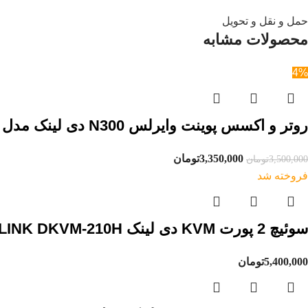
حمل و نقل و تحویل
محصولات مشابه
4%
روتر و اکسس پوینت وایرلس N300 دی لینک مدل DLINK R04
3,350,000
تومان
3,500,000
تومان
فروخته شد
سوئیچ 2 پورت KVM دی لینک DLINK DKVM-210H
5,400,000
تومان