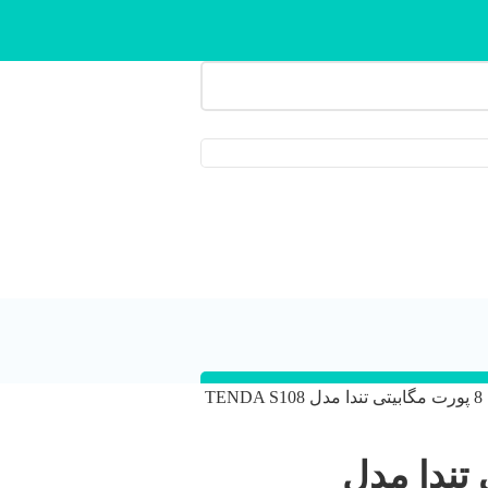
TEND
یتی تندا مدل